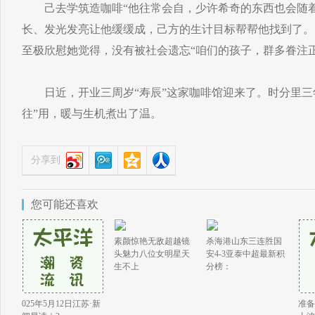
己去学筑造咖啡“他往常会自，少许希奇的东西也会随着
长、发光发亮让他缓缓成，己方的生计目标帮帮他找到了。
至极欣慰她觉得，没有被社会遗忘“咱们的孩子，群多眷注正
日近，开业三周岁“寿辰”这家咖啡馆迎来了。时分里三
往”用，暖与生机煮出了温。
分享到
您可能还喜欢
素颜惊艳无敌超越镜
杀海港山东三连胜国
头魅力八位女明星天
安4-3亚泰中超最新积
生不上
分榜：
025年5月12日江苏·新
准备