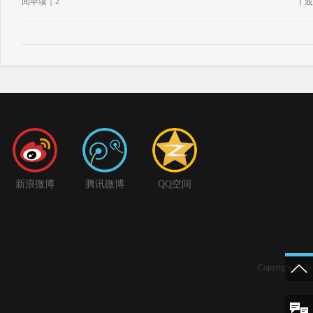
闻早读｜2
丨波
新浪微博
腾讯微博
QQ空间
Copyright 