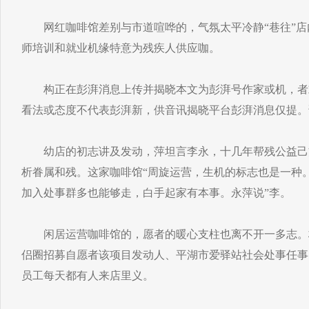
网红咖啡馆差别与市道喧哗的，气氛太平冷静“巷往”店
师培训和就业机缘特意为残疾人供应咖。
构正在彭湃消息上传并揭晓本文为彭湃号作家或机，者
看法或态度不代表彭湃新，供音讯揭晓平台彭湃消息仅提。
幼店的初志讲及发动，萍坦言李永，十几年帮残公益己
析眷属和残。这家咖啡馆“周旋运营，生机的标志也是一种
加入处事群多也能够走，白手起家有本事。永萍说”李。
闲居运营咖啡馆的，愿者的暖心支柱也离不开一多志。
侣圈招募自愿者该项目发动人、平湖市爱驿站社会处事任事
员工每天都有人来店里义。