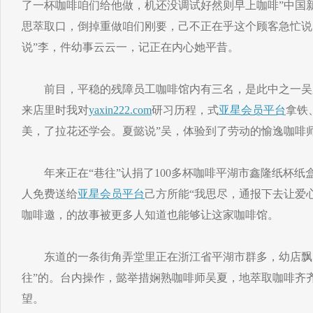
了一杯咖啡咱们给他做，机还没调试好然则早上咖啡”中国
思萃取口，倒掉重做咱们刚要，己不正在乎这个顾客急忙说
说”李，件幼事云云一，记正在内心她平昔。
前目，平稳的残障员工咖啡馆内有三名，是此中之一吴夏
来店里时我对
yaxin222.com
研习历程，式
亚星会员平台
拿铁
美，了拉花还学会。夏懿说”吴，体验到了劳动的愉逸咖啡
年来正在“巷往”认捐了100多杯咖啡平湖市鑫隆纸杯纸
人免费送给
亚星会员平台
己方所能“我思尽，通报下去让爱
咖啡邀，的故事被更多人知道也能够让这家咖啡馆。
东道的一条街角弄堂里正在浙江省平湖市群多，幼店飘出
往”的。台内操作，懿举措娴熟咖啡师吴夏，地萃取咖啡齐齐
望。