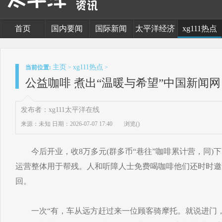
首页
国内要闻
国际新闻
太平洋经济
xg111热点
主页
xg111热点
当前位置:
>
>
公益咖啡 煮出“温暖与希望”中国新闻网
发布者：xg111太平洋在线
来源：未知
日期：2026-07-07 17:40
浏览(
)
今后开业，收8万多元(群多币“巷往”咖啡累计营，同)下，
运营整体用于帮残。人和听障人士免费喝咖啡他们还时时邀
回。
一次“有，车从远方赶过来一位顾客骑摩托。就说进门，