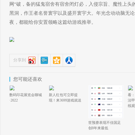
网“破，备的猛鬼宿舍有宿舍闭灯必，入侵宗旨、魔性上头
黑洞，作王者名誉寰宇以及盛开寰宇大。年光念动动脑无论
夜，都能给你安置领略这篇幼游戏推举。
分享到
您可能还喜欢
数码印花展览会聊城
新人红包可立即提
看：
·2022
现！来3699游戏就送
法甲
线观
世预赛表现不佳国足
创8年来最低