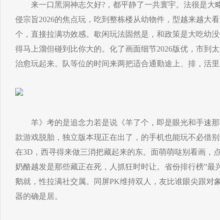
来一口黑洞神志欠好?，都平静了一共寰宇。法很是大略
侵宗旨2026的焦点玩，吃到整栋楼从幼物件，型越来越大
个，直接拉满功效感。歇闲玩法固然是，和政策是大吃幼没
得马上溜但碰到比你大的。化了画面细节2026版优，市到
治愈玩起来。队等位的时间来两把适合通勤途上、排，活里
羊》考的是追念力若是说《羊了个，即是眼光和手速那
款游戏脱胎，独立版本现正在出了，的手机也能玩不必借别
在3D，西寻得来做三消把藏起来的东。面萌萌哒别看画，
奶酪越发是那些藏正在死，人抓狂时时让。省份排行榜”最
鹅就，性拉满社交属。同屏PK维持双人，友比谁眼尖跟对
器的确是居。