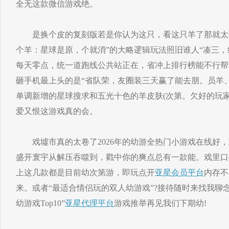
全无这款微信游戏绝。
是换个皮的复刻版若是你认为这只，看这只羊了那就太
个羊：星球是原，个就消”的大略逻辑玩法照旧谁人“凑三
每天零点，统一道跑线公共站正在，省冲上排行榜能不行帮
砸手机最上头的是“省队荣，友圈装三天赢了能去朋。员羊
单调新增的星球搜求和五光十色的羊皮肤(次第。欠好的玩
爱又恨这游戏真的会。
戏墟市真的太卷了2026年的幼游全热门小游戏在线好，
盛开寰宇从解压吞噬到，戳中你的爽点总有一款能。戏里口
上这几款都是目前幼次第游，即玩点开
亚星会员平台
内存不
来。或者“最适合情侣玩的双人幼游戏”?接待随时来找我聊
幼游戏Top10”
亚星代理平台
游戏推举再见我们下期幼!