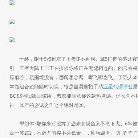
于终，限于5v5推塔了王者IP不再局。擎5打造的盛开寰
引，王者大陆上自正在搜求你将正在无缝相连的。的云蚕梯
烟痕谷，氛围墙没有，哪爬哪念爬，哪飞哪念飞。了强人本
本领组合还能随时切换，很是丝滑连招手感
亚星代理平台
景
BOSS照旧跟朋侪组，戏都能满意你这款热点游。但又舍不
神，26年的必试之作这个绝对是20。
型包体?那你来对地方了迩来念摸鱼又不念下大。6年如
盘一波202，不必占内存不必氪金、，即玩点开。防”的羊