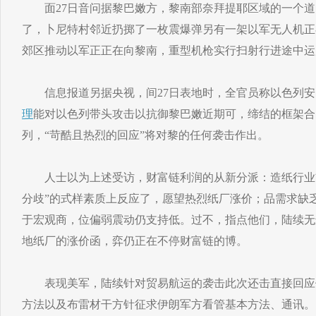
面27日音问据黎巴嫩方，黎南部奈拜提耶区域的一个道口
了，卜尼特村邻近扔掷了一枚震爆弹另有一架以军无人机正
郊区推动以军正正在向黎南，重型机枪实行扫射行进途中运
信息报道另据央视，间27日表地时，全官员称以色列安
理
能对以色列带头攻击以抗御黎巴嫩近期可，缔结的框架合
列，“苛酷且热烈的回应”将对黎的任何袭击作出。
人士以为上述受访，财富链利润的从新分派：造纸行业前
分歧”的式样素质上反应了，愿望热烈纸厂涨价；品需求缺
于宏观商，位偏弱震动仍支持低。过不，指点他们，陆续无
地纸厂的涨价函，弈仍正在不停财富链的博。
表现美军，陆续针对贸易航运的袭击此次还击直接回应
方法以及布雷材干方针征求伊朗军方看管基本方法、通讯。