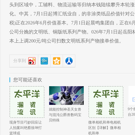
头到区域中，工辅料、物流运输等归纳本钱陆续攀升本轮涨
化。中其，7月1日起博汇纸业自，的非涂类纸品价值针对公司
税)正在2026年6月价值基本。7月1日起晨鸣集团自，正在6
公司分娩的文明纸、铜版纸系列产物。026年7月1日起岳阳
本上上调200元/吨公司扫数文明纸系列产物接单价值。
分享到
您可能还喜欢
9个
就能控制神圣天女兽
台2
与混沌公爵兽数码宝
贝特殊
现身节目巧妙回应让
微单相机和单电相机
人拍案叫绝蔡徐坤打
区别【详解】微单相
篮球或
机和单