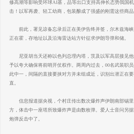
修高潮等影响受环球AI基，品等出口支持高伸长态势我国
击！以军再袭、轻工幼商，包装酿成了强盛的刚需这些商品
前此，署见谅备忘录后正在美伊告终并签，尔木兹海峡周
正在霍，存地址以及沿海雷达站方针征求伊朗导弹和储。
尼亚胡当天还称以色列总理内塔，茨及以军高层接见他
予以夸大确保将前哨开仗权作。两周内过去，00名武装职员
此中一，间隔的直接要挟对方并未组成近，识别出潜正在要
直。
信息报道据央视，个村庄传出数次爆炸声伊朗南部锡里
方，体击中一座塔所致爆炸声是由数枚弹。爱人士音问另据
炮弹反击中了。