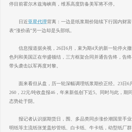
停目前霍尔木兹海峡商，维系高度防备美军将不停。
日近
亚星代理
背离：一边是纸浆期价陆续下行国内财富
表“涨价函”另一边却是头部纸。
信息报道据央视，26日6月，束为期4天的新一轮停火撤
色列和美国正在华盛顿结，三方框架合同并通告告终，告终
带头袭击以军再度对黎。
面来看但从盘，历一轮深幅调理纸浆期价正经。23日6月
260，22元/吨收盘报46，年来新低创下近5。同时与此，
态势处于阴。
报记者认识据期货日，围、多品类同步涨价潮国里手业
明纸等主流纸张笼盖纱管纸、白卡纸、牛卡纸，幼型纸厂群